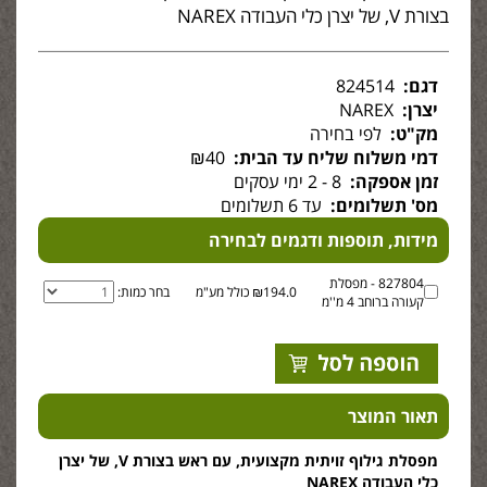
בצורת V, של יצרן כלי העבודה NAREX
דגם:
824514
יצרן:
NAREX
מק"ט:
לפי בחירה
דמי משלוח שליח עד הבית:
₪40
זמן אספקה:
8 - 2 ימי עסקים
מס' תשלומים:
עד 6 תשלומים
מידות, תוספות ודגמים לבחירה
827804 - מפסלת
₪194.0 כולל מע"מ
בחר כמות:
קעורה ברוחב 4 מ''מ
תאור המוצר
מפסלת גילוף זויתית מקצועית, עם ראש בצורת V, של יצרן
כלי העבודה NAREX