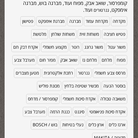
קומפרסור, שואב אבק, מפוח ועוד, מברגה בוש, מברגה
אימפקט,
ועוד.
גנרטורים
מקדחה
מקדחת עמוד
מברגה
מברגת אימפקט
פטישון
פטיש חציבה
משחזת זוית
משחזת שולחן
מלטשת
משור עגול
משור גרונג
רוטר
מקצוע חשמלי
אקדח דבק חם
מפוח
מלחם
מלחם גז
שואב אבק
מפזר חום
מערבל צבע
מרסס צבע חשמלי
גנרטור
רתכת אלקטרונית
מטען מצברים
בוסטר הנעה
מכשיר שטיפה בלחץ
מכונת פוליש
משאבה טבולה
אקדח סיכות חשמלי
קומפרסור / מדחס
אקדח סיכות פניאומטי
סיגנט
כננת הרמה
מערבל צבע
ארגז כלים
ארון כלים
נעלי בטיחות
בוש / BOSCH
מקיטה / MAKITA