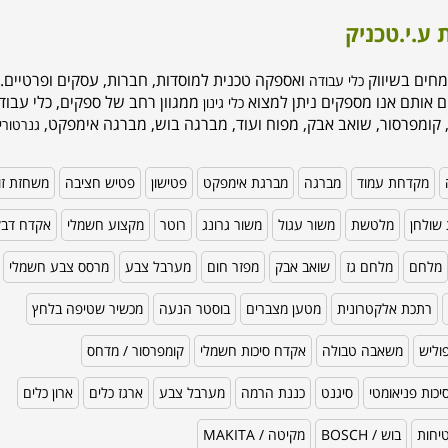
 ע.י.טכניק
מחים בשיווק
ואספקה טכנית למוסדות, חברות, עסקים ופרטיים. 
כלי עבודה
ם אותם אנו מספקים ניתן למצוא
ממגוון רחב של ספקים, כלי עבודה
כלי גינון
 קומפרסור, שואב אבק, מפוח ועוד, מברגה בוש, מברגה אימפקט,
גנרטורי
מקדחת עמוד
מברגה
מברגת אימפקט
פטישון
פטיש חציבה
משחזת זו
שולחן
מלטשת
משור עגול
משור גרונג
רוטר
מקצוע חשמלי
אקדח דב
מלחם
מלחם גז
שואב אבק
מפזר חום
מערבל צבע
מרסס צבע חשמלי
רתכת אלקטרונית
מטען מצברים
בוסטר הנעה
מכשיר שטיפה בלחץ
וליש
משאבה טבולה
אקדח סיכות חשמלי
קומפרסור / מדחס
כות פניאומטי
סיגנט
כננת הרמה
מערבל צבע
ארגז כלים
ארון כלים
טיחות
בוש / BOSCH
מקיטה / MAKITA