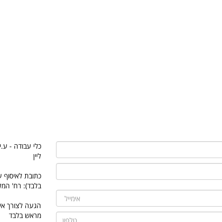
כלי עבודה - ע.י
ליין
כתובת לאיסוף ע
בלבד): רח' המלאכה 9 או
הגעה לצורך אי
מראש בלבד