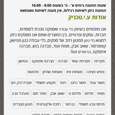
שעות המענה בימים א' - ה' בשעות 8:00 - 16:00
המענה ניתן לשיחות רגילות, אין מענה לשיחות וואטסאפ
אודות ע.י.טכניק
אנו מתמחים בשיווק
ואספקה טכנית למוסדות,
כלי עבודה
חברות, עסקים ופרטיים. בין המוצרים אותם אנו מספקים ניתן
למצוא
ממגוון רחב של ספקים, כלי עבודה כגון פטישון,
כלי גינון
קומפרסור, שואב אבק, מפוח ועוד, מברגה בוש, מברגה
אימפקט,
ועוד.
גנרטורים
מקדחה
מקדחת עמוד
מברגה
מברגת אימפקט
פטישון
פטיש חציבה
משחזת זוית
משחזת שולחן
מלטשת
משור עגול
משור גרונג
רוטר
מקצוע חשמלי
אקדח דבק חם
מפוח
מלחם
מלחם גז
שואב אבק
מפזר חום
מערבל צבע
מרסס צבע חשמלי
גנרטור
רתכת אלקטרונית
מטען מצברים
בוסטר הנעה
מכשיר שטיפה בלחץ
מכונת פוליש