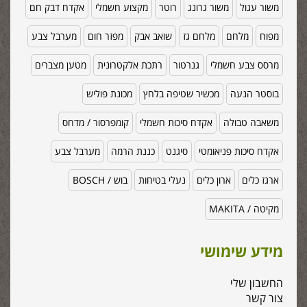
משור עגול
משור גרונג
רוטר
מקצוע חשמלי
אקדח דבק חם
מפוח
מלחם
מלחם גז
שואב אבק
מפזר חום
מערבל צבע
מרסס צבע חשמלי
גנרטור
רתכת אלקטרונית
מטען מצברים
בוסטר הנעה
מכשיר שטיפה בלחץ
מכונת פוליש
משאבה טבולה
אקדח סיכות חשמלי
קומפרסור / מדחס
אקדח סיכות פניאומטי
סיגנט
כננת הרמה
מערבל צבע
ארגז כלים
ארון כלים
נעלי בטיחות
בוש / BOSCH
מקיטה / MAKITA
מידע שימושי
החשבון שלי
צור קשר