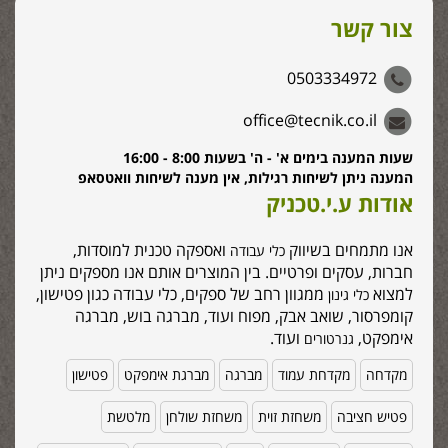
צור קשר
0503334972
office@tecnik.co.il
שעות המענה בימים א' - ה' בשעות 8:00 - 16:00
המענה ניתן לשיחות רגילות, אין מענה לשיחות וואטסאפ
אודות ע.י.טכניק
אנו מתמחים בשיווק
ואספקה טכנית למוסדות,
כלי עבודה
חברות, עסקים ופרטיים. בין המוצרים אותם אנו מספקים ניתן
למצוא
ממגוון רחב של ספקים, כלי עבודה כגון פטישון,
כלי גינון
קומפרסור, שואב אבק, מפוח ועוד, מברגה בוש, מברגה
אימפקט,
ועוד.
גנרטורים
מקדחה
מקדחת עמוד
מברגה
מברגת אימפקט
פטישון
פטיש חציבה
משחזת זוית
משחזת שולחן
מלטשת