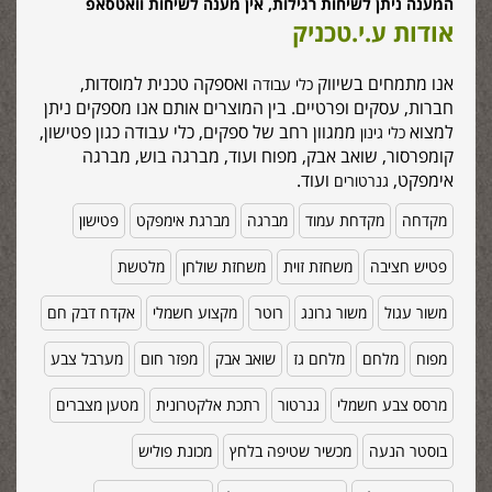
המענה ניתן לשיחות רגילות, אין מענה לשיחות וואטסאפ
אודות ע.י.טכניק
אנו מתמחים בשיווק
ואספקה טכנית למוסדות,
כלי עבודה
חברות, עסקים ופרטיים. בין המוצרים אותם אנו מספקים ניתן
למצוא
ממגוון רחב של ספקים, כלי עבודה כגון פטישון,
כלי גינון
קומפרסור, שואב אבק, מפוח ועוד, מברגה בוש, מברגה
אימפקט,
ועוד.
גנרטורים
מקדחה
מקדחת עמוד
מברגה
מברגת אימפקט
פטישון
פטיש חציבה
משחזת זוית
משחזת שולחן
מלטשת
משור עגול
משור גרונג
רוטר
מקצוע חשמלי
אקדח דבק חם
מפוח
מלחם
מלחם גז
שואב אבק
מפזר חום
מערבל צבע
מרסס צבע חשמלי
גנרטור
רתכת אלקטרונית
מטען מצברים
בוסטר הנעה
מכשיר שטיפה בלחץ
מכונת פוליש