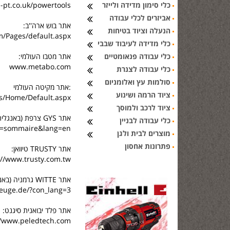
כלי סימון מדידה ולייזר
pt.co.uk/powertools/
אביזרים לכלי עבודה
אתר בוש ארה''ב:
הנעלה וציוד בטיחות
m/Pages/default.aspx
כלי מדידה לעיבוד שבבי
כלי עבודה פנאומטיים
אתר מטבו העולמי:
www.metabo.com
כלי עבודה לצנרת
סולמות עץ ואלומניום
אתר מקיטה העולמי:
ציוד הרמה ושינוע
s/Home/Default.aspx
ציוד לרכב ולמוסך
אתר GYS צרפת (באנגלית):
כלי עבודה לבניין
ge=sommaire&lang=en
מוצרים לבית ולגן
פתרונות אחסון
אתר TRUSTY טיוואן:
://www.trusty.com.tw/
אתר WITTE גרמניה (באנגלית):
zeuge.de/?con_lang=3
אתר פלד יבואנית סיגנט:
//www.peledtech.com/