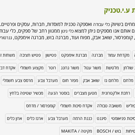
 ע.י.טכניק
מחים בשיווק
ואספקה טכנית למוסדות, חברות, עסקים ופרטיים. 
כלי עבודה
ם אותם אנו מספקים ניתן למצוא
ממגוון רחב של ספקים, כלי עבודה
כלי גינון
 קומפרסור, שואב אבק, מפוח ועוד, מברגה בוש, מברגה אימפקט,
גנרטורי
מקדחת עמוד
מברגה
מברגת אימפקט
פטישון
פטיש חציבה
משחזת זו
שולחן
מלטשת
משור עגול
משור גרונג
רוטר
מקצוע חשמלי
אקדח דב
מלחם
מלחם גז
שואב אבק
מפזר חום
מערבל צבע
מרסס צבע חשמלי
רתכת אלקטרונית
מטען מצברים
בוסטר הנעה
מכשיר שטיפה בלחץ
וליש
משאבה טבולה
אקדח סיכות חשמלי
קומפרסור / מדחס
כות פניאומטי
סיגנט
כננת הרמה
מערבל צבע
ארגז כלים
ארון כלים
טיחות
בוש / BOSCH
מקיטה / MAKITA