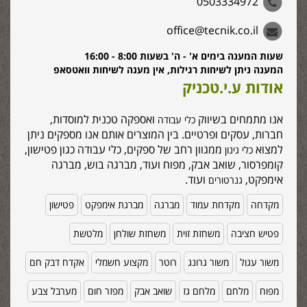
0503334972
office@tecnik.co.il
שעות המענה בימים א' - ה' בשעות 8:00 - 16:00
המענה ניתן לשיחות רגילות, אין מענה לשיחות וואטסאפ
אודות ע.י.טכניק
אנו מתמחים בשיווק
ואספקה טכנית למוסדות,
כלי עבודה
חברות, עסקים ופרטיים. בין המוצרים אותם אנו מספקים ניתן
למצוא
ממגוון רחב של ספקים, כלי עבודה כגון פטישון,
כלי גינון
קומפרסור, שואב אבק, מפוח ועוד, מברגה בוש, מברגה
אימפקט,
ועוד.
גנרטורים
מקדחה
מקדחת עמוד
מברגה
מברגת אימפקט
פטישון
פטיש חציבה
משחזת זוית
משחזת שולחן
מלטשת
משור עגול
משור גרונג
רוטר
מקצוע חשמלי
אקדח דבק חם
מפוח
מלחם
מלחם גז
שואב אבק
מפזר חום
מערבל צבע