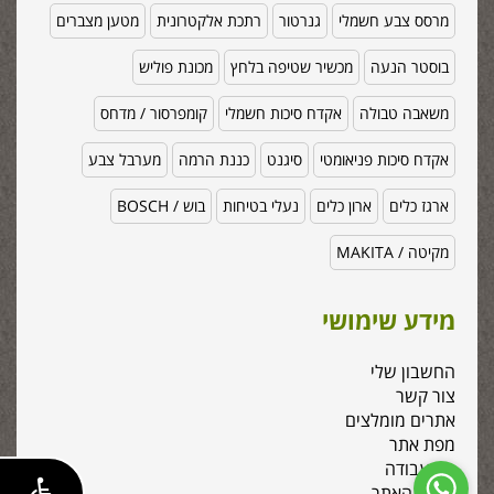
מרסס צבע חשמלי
גנרטור
רתכת אלקטרונית
מטען מצברים
בוסטר הנעה
מכשיר שטיפה בלחץ
מכונת פוליש
משאבה טבולה
אקדח סיכות חשמלי
קומפרסור / מדחס
אקדח סיכות פניאומטי
סיגנט
כננת הרמה
מערבל צבע
ארגז כלים
ארון כלים
נעלי בטיחות
בוש / BOSCH
מקיטה / MAKITA
מידע שימושי
החשבון שלי
צור קשר
אתרים מומלצים
מפת אתר
כלי עבודה
אודות האתר