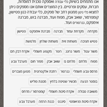
אנו מתמחים בשיווק
ואספקה טכנית למוסדות,
כלי עבודה
חברות, עסקים ופרטיים. בין המוצרים אותם אנו מספקים ניתן
למצוא
ממגוון רחב של ספקים, כלי עבודה כגון פטישון,
כלי גינון
קומפרסור, שואב אבק, מפוח ועוד, מברגה בוש, מברגה
אימפקט,
ועוד.
גנרטורים
מקדחה
מקדחת עמוד
מברגה
מברגת אימפקט
פטישון
פטיש חציבה
משחזת זוית
משחזת שולחן
מלטשת
משור עגול
משור גרונג
רוטר
מקצוע חשמלי
אקדח דבק חם
מפוח
מלחם
מלחם גז
שואב אבק
מפזר חום
מערבל צבע
מרסס צבע חשמלי
גנרטור
רתכת אלקטרונית
מטען מצברים
בוסטר הנעה
מכשיר שטיפה בלחץ
מכונת פוליש
משאבה טבולה
אקדח סיכות חשמלי
קומפרסור / מדחס
אקדח סיכות פניאומטי
סיגנט
כננת הרמה
מערבל צבע