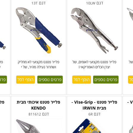
דגם
דגם
13T
10LW
של
פלייר פטנט מקצועי לאומים, של
פלייר פטנט מקצועי לא מחליק
פל
יצרן הכלים האמריקאי I
ושחרור נעילה מהיר, של י
ש
פרטים נוספים
פרטים נוספים
פרט
פלייר פטנט - VIse-Grip -
פלייר פטנט - VIse-Grip -
פלייר פטנט איכותי מבית
פלי
מבית IRWIN
KENDO
דגם
דגם
811612
6R