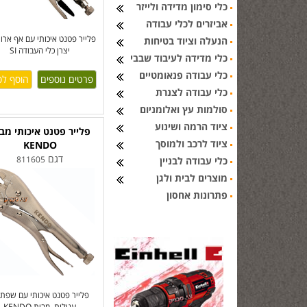
כלי סימון מדידה ולייזר
אביזרים לכלי עבודה
פלייר פטנט איכותי עם אף ארו
הנעלה וציוד בטיחות
יצרן כלי העבודה SI
כלי מדידה לעיבוד שבבי
כלי עבודה פנאומטיים
פרטים נוספים
כלי עבודה לצנרת
סולמות עץ ואלומניום
ציוד הרמה ושינוע
פלייר פטנט איכותי מב
ציוד לרכב ולמוסך
KENDO
דגם
811605
כלי עבודה לבניין
מוצרים לבית ולגן
פתרונות אחסון
פלייר פטנט איכותי עם שפתי
עגולות, מבית KENDO