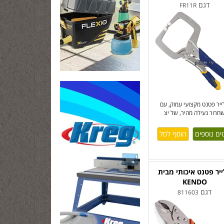
דגם
FR11R
ייר פטנט מקצועי עמוק, עם
חרור נעילה מהיר, של יצ
ים נוספים
יר פטנט איכותי מבית
KENDO
דגם
811603