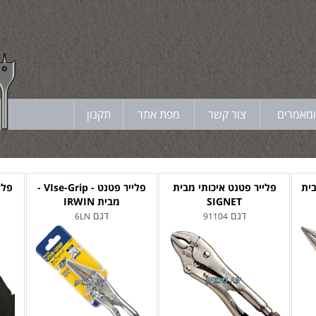
ומאמרים
צור קשר
מפת אתר
תקנון
ית
פלייר פטנט איכותי מבית
פלייר פטנט - VIse-Grip -
SIGNET
מבית IRWIN
דגם
דגם
6LN
91104