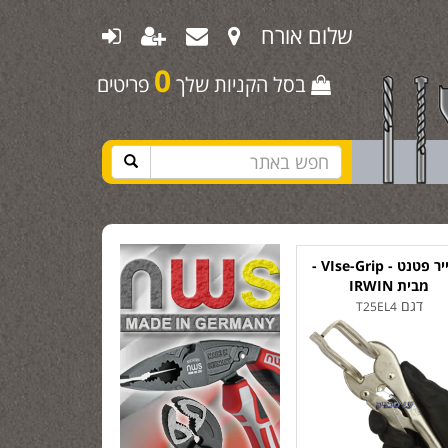
שלום אורח
0
בסל הקניות שלך
פריטים
פלייר פטנט - VIse-Grip -
מבית IRWIN
דגם
T25EL4