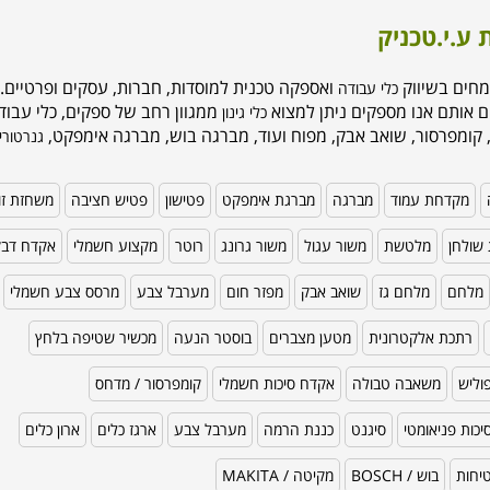
 ע.י.טכניק
מחים בשיווק
ואספקה טכנית למוסדות, חברות, עסקים ופרטיים. 
כלי עבודה
ם אותם אנו מספקים ניתן למצוא
ממגוון רחב של ספקים, כלי עבודה
כלי גינון
 קומפרסור, שואב אבק, מפוח ועוד, מברגה בוש, מברגה אימפקט,
גנרטורי
מקדחת עמוד
מברגה
מברגת אימפקט
פטישון
פטיש חציבה
משחזת זו
שולחן
מלטשת
משור עגול
משור גרונג
רוטר
מקצוע חשמלי
אקדח דב
מלחם
מלחם גז
שואב אבק
מפזר חום
מערבל צבע
מרסס צבע חשמלי
רתכת אלקטרונית
מטען מצברים
בוסטר הנעה
מכשיר שטיפה בלחץ
וליש
משאבה טבולה
אקדח סיכות חשמלי
קומפרסור / מדחס
כות פניאומטי
סיגנט
כננת הרמה
מערבל צבע
ארגז כלים
ארון כלים
טיחות
בוש / BOSCH
מקיטה / MAKITA