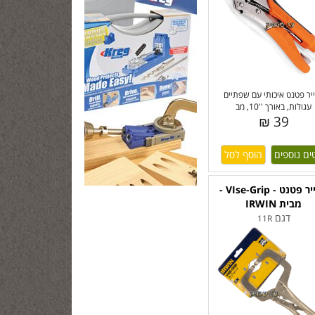
יר פטנט איכותי עם שפתיים
עגולות, באורך ''10, מב
39 ₪
ים נוספים
פלייר פטנט - VIse-Grip -
מבית IRWIN
דגם
11R