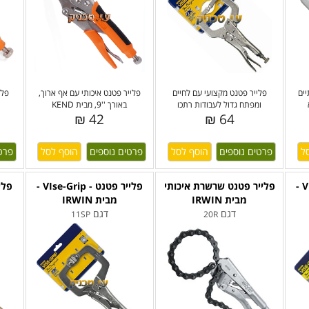
ים
פלייר פטנט מקצועי עם לחיים
פלייר פטנט איכותי עם אף ארוך,
פלי
ומפתח גדול לעבודות רתכו
באורך ''9, מבית KEND
42 ₪
64 ₪
פרטים נוספים
פרטים נוספים
פרט
פלייר פטנט - VIse-Grip -
פלייר פטנט שרשרת איכותי
פלייר פטנט - VIse-Grip -
מבית IRWIN
מבית IRWIN
דגם
דגם
11SP
20R