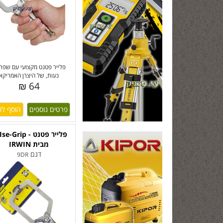
פלייר פטנט מקצועי עם שפתי
נעות, של היצרן האמריקא
64 ₪
פרטים נוספים
מבית IRWIN
דגם
9DR