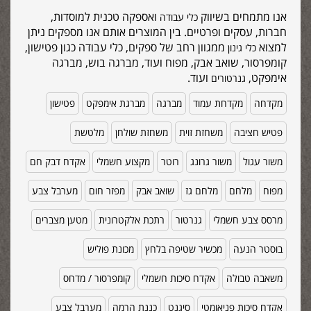
אנו מתמחים בשיווק
ואספקה טכנית למוסדות,
כלי עבודה
חברות, עסקים ופרטיים. בין המוצרים אותם אנו מספקים ניתן
למצוא
ממגוון רחב של ספקים, כלי עבודה כגון פטישון,
כלי גינון
קומפרסור, שואב אבק, מפוח ועוד, מברגה בוש, מברגה
אימפקט,
ועוד.
גנרטורים
מקדחה
מקדחת עמוד
מברגה
מברגת אימפקט
פטישון
פטיש חציבה
משחזת זוית
משחזת שולחן
מלטשת
משור עגול
משור גרונג
רוטר
מקצוע חשמלי
אקדח דבק חם
מפוח
מלחם
מלחם גז
שואב אבק
מפזר חום
מערבל צבע
מרסס צבע חשמלי
גנרטור
רתכת אלקטרונית
מטען מצברים
בוסטר הנעה
מכשיר שטיפה בלחץ
מכונת פוליש
משאבה טבולה
אקדח סיכות חשמלי
קומפרסור / מדחס
אקדח סיכות פניאומטי
סיגנט
כננת הרמה
מערבל צבע