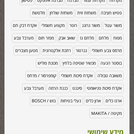
מקדחה
מקדחת עמוד
מברגה
מברגת אימפקט
פטישון
פטיש חציבה
משחזת זוית
משחזת שולחן
מלטשת
משור עגול
משור גרונג
רוטר
מקצוע חשמלי
אקדח דבק חם
מפוח
מלחם
מלחם גז
שואב אבק
מפזר חום
מערבל צבע
מרסס צבע חשמלי
גנרטור
רתכת אלקטרונית
מטען מצברים
בוסטר הנעה
מכשיר שטיפה בלחץ
מכונת פוליש
משאבה טבולה
אקדח סיכות חשמלי
קומפרסור / מדחס
אקדח סיכות פניאומטי
סיגנט
כננת הרמה
מערבל צבע
ארגז כלים
ארון כלים
נעלי בטיחות
בוש / BOSCH
מקיטה / MAKITA
מידע שימושי