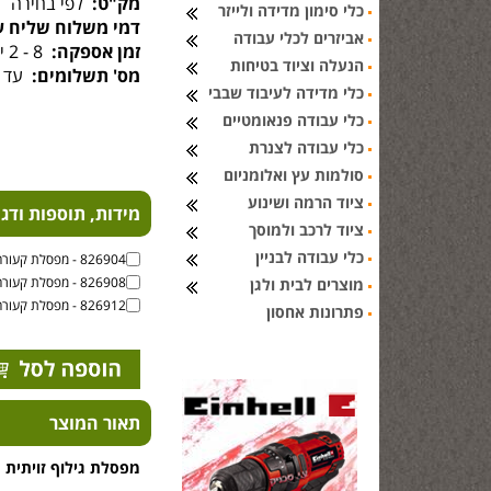
מק"ט:
לפי בחירה
כלי סימון מדידה ולייזר
דמי משלוח שליח ע
אביזרים לכלי עבודה
זמן אספקה:
8 - 2 ימי עסקים
הנעלה וציוד בטיחות
מס' תשלומים:
עד 6 תשלומים
כלי מדידה לעיבוד שבבי
כלי עבודה פנאומטיים
כלי עבודה לצנרת
סולמות עץ ואלומניום
ציוד הרמה ושינוע
מידות, תוספות ודג
ציוד לרכב ולמוסך
כלי עבודה לבניין
826904 - מפסלת קעורה ברוחב 4 מ''מ
826908 - מפסלת קעורה ברוחב 8 מ''מ
מוצרים לבית ולגן
826912 - מפסלת קעורה ברוחב 12 מ''מ
פתרונות אחסון
תאור המוצר
מפסלת גילוף זויתית מקצועית, עם 