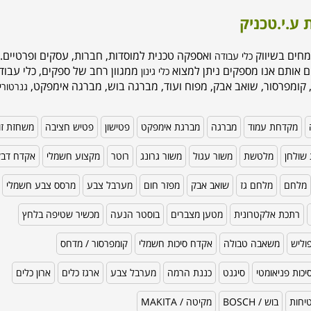
 ע.י.טכניק
מחים בשיווק
ואספקה טכנית למוסדות, חברות, עסקים ופרטיים. 
כלי עבודה
ם אותם אנו מספקים ניתן למצוא
ממגוון רחב של ספקים, כלי עבודה
כלי גינון
 קומפרסור, שואב אבק, מפוח ועוד, מברגה בוש, מברגה אימפקט,
גנרטורי
מקדחת עמוד
מברגה
מברגת אימפקט
פטישון
פטיש חציבה
משחזת זו
שולחן
מלטשת
משור עגול
משור גרונג
רוטר
מקצוע חשמלי
אקדח דב
מלחם
מלחם גז
שואב אבק
מפזר חום
מערבל צבע
מרסס צבע חשמלי
רתכת אלקטרונית
מטען מצברים
בוסטר הנעה
מכשיר שטיפה בלחץ
וליש
משאבה טבולה
אקדח סיכות חשמלי
קומפרסור / מדחס
כות פניאומטי
סיגנט
כננת הרמה
מערבל צבע
ארגז כלים
ארון כלים
טיחות
בוש / BOSCH
מקיטה / MAKITA