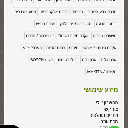
מרסס צבע חשמלי
גנרטור
רתכת אלקטרונית
מטען מצברים
בוסטר הנעה
מכשיר שטיפה בלחץ
מכונת פוליש
משאבה טבולה
אקדח סיכות חשמלי
קומפרסור / מדחס
אקדח סיכות פניאומטי
סיגנט
כננת הרמה
מערבל צבע
ארגז כלים
ארון כלים
נעלי בטיחות
בוש / BOSCH
מקיטה / MAKITA
מידע שימושי
החשבון שלי
צור קשר
אתרים מומלצים
מפת אתר
כלי עבודה