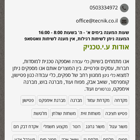
0503334972
office@tecnik.co.il
שעות המענה בימים א' - ה' בשעות 8:00 - 16:00
המענה ניתן לשיחות רגילות, אין מענה לשיחות וואטסאפ
אודות ע.י.טכניק
אנו מתמחים בשיווק
ואספקה טכנית למוסדות,
כלי עבודה
חברות, עסקים ופרטיים. בין המוצרים אותם אנו מספקים ניתן
למצוא
ממגוון רחב של ספקים, כלי עבודה כגון פטישון,
כלי גינון
קומפרסור, שואב אבק, מפוח ועוד, מברגה בוש, מברגה
אימפקט,
ועוד.
גנרטורים
מקדחה
מקדחת עמוד
מברגה
מברגת אימפקט
פטישון
פטיש חציבה
משחזת זוית
משחזת שולחן
מלטשת
משור עגול
משור גרונג
רוטר
מקצוע חשמלי
אקדח דבק חם
מפוח
מלחם
מלחם גז
שואב אבק
מפזר חום
מערבל צבע