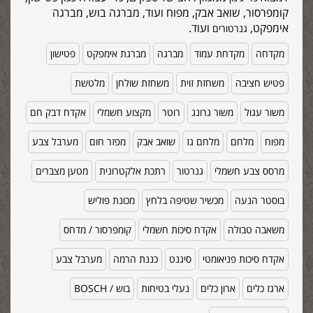
קומפרסור, שואב אבק, מפוח ועוד, מברגה בוש, מברגה
אימפקט,
ועוד.
גנרטורים
מקדחה
מקדחת עמוד
מברגה
מברגת אימפקט
פטישון
פטיש חציבה
משחזת זוית
משחזת שולחן
מלטשת
משור עגול
משור גרונג
רוטר
מקצוע חשמלי
אקדח דבק חם
מפוח
מלחם
מלחם גז
שואב אבק
מפזר חום
מערבל צבע
מרסס צבע חשמלי
גנרטור
רתכת אלקטרונית
מטען מצברים
בוסטר הנעה
מכשיר שטיפה בלחץ
מכונת פוליש
משאבה טבולה
אקדח סיכות חשמלי
קומפרסור / מדחס
אקדח סיכות פניאומטי
סיגנט
כננת הרמה
מערבל צבע
ארגז כלים
ארון כלים
נעלי בטיחות
בוש / BOSCH