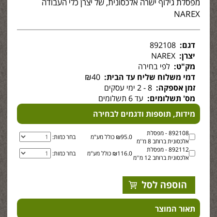
מפסלת גילוף ישרה אלכסונית, של יצרן כלי העבודה
NAREX
דגם:
892108
יצרן:
NAREX
מק"ט:
לפי בחירה
דמי משלוח שליח עד הבית:
₪40
זמן אספקה:
8 - 2 ימי עסקים
מס' תשלומים:
עד 6 תשלומים
מידות, תוספות ודגמים לבחירה
892108 - מפסלת
₪95.0 כולל מע"מ
בחר כמות:
אלכסונית ברוחב 8 מ''מ
892112 - מפסלת
₪116.0 כולל מע"מ
בחר כמות:
אלכסונית ברוחב 12 מ''מ
תאור המוצר