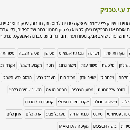
 ע.י.טכניק
מחים בשיווק
ואספקה טכנית למוסדות, חברות, עסקים ופרטיים. 
כלי עבודה
ם אותם אנו מספקים ניתן למצוא
ממגוון רחב של ספקים, כלי עבודה
כלי גינון
 קומפרסור, שואב אבק, מפוח ועוד, מברגה בוש, מברגה אימפקט,
גנרטורי
מקדחת עמוד
מברגה
מברגת אימפקט
פטישון
פטיש חציבה
משחזת זו
שולחן
מלטשת
משור עגול
משור גרונג
רוטר
מקצוע חשמלי
אקדח דב
מלחם
מלחם גז
שואב אבק
מפזר חום
מערבל צבע
מרסס צבע חשמלי
רתכת אלקטרונית
מטען מצברים
בוסטר הנעה
מכשיר שטיפה בלחץ
וליש
משאבה טבולה
אקדח סיכות חשמלי
קומפרסור / מדחס
כות פניאומטי
סיגנט
כננת הרמה
מערבל צבע
ארגז כלים
ארון כלים
טיחות
בוש / BOSCH
מקיטה / MAKITA