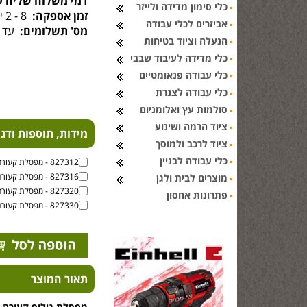
דמי משלוח שליח ע
כלי סימון מדידה ולייזר
זמן אספקה:
8 - 2 ימי עסקים
אביזרים לכלי עבודה
מס' תשלומים:
עד 6 תשלומים
הנעלה וציוד בטיחות
כלי מדידה לעיבוד שבבי
כלי עבודה פנאומטיים
כלי עבודה לצנרת
סולמות עץ ואלומניום
ציוד הרמה ושינוע
מידות, תוספות ודג
ציוד לרכב ולמוסך
כלי עבודה לבניין
827312 - מפסלת קעורה ברוחב 12 מ''מ
827316 - מפסלת קעורה ברוחב 16 מ''מ
מוצרים לבית ולגן
827320 - מפסלת קעורה ברוחב 20 מ''מ
פתרונות אחסון
827330 - מפסלת קעורה ברוחב 30 מ''מ
תאור המוצר
מפסלת גילוף קעורה מקצ