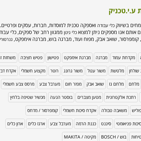
 ע.י.טכניק
מחים בשיווק
ואספקה טכנית למוסדות, חברות, עסקים ופרטיים. 
כלי עבודה
ם אותם אנו מספקים ניתן למצוא
ממגוון רחב של ספקים, כלי עבודה
כלי גינון
 קומפרסור, שואב אבק, מפוח ועוד, מברגה בוש, מברגה אימפקט,
גנרטורי
מקדחת עמוד
מברגה
מברגת אימפקט
פטישון
פטיש חציבה
משחזת זו
שולחן
מלטשת
משור עגול
משור גרונג
רוטר
מקצוע חשמלי
אקדח דב
מלחם
מלחם גז
שואב אבק
מפזר חום
מערבל צבע
מרסס צבע חשמלי
רתכת אלקטרונית
מטען מצברים
בוסטר הנעה
מכשיר שטיפה בלחץ
וליש
משאבה טבולה
אקדח סיכות חשמלי
קומפרסור / מדחס
כות פניאומטי
סיגנט
כננת הרמה
מערבל צבע
ארגז כלים
ארון כלים
טיחות
בוש / BOSCH
מקיטה / MAKITA