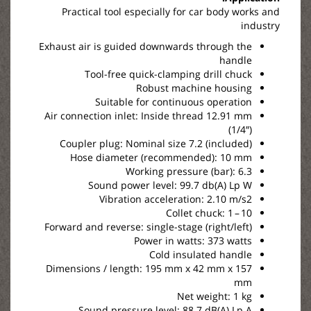
Practical tool especially for car body works and
industry
Exhaust air is guided downwards through the
handle
Tool-free quick-clamping drill chuck
Robust machine housing
Suitable for continuous operation
Air connection inlet: Inside thread 12.91 mm
(1/4″)
Coupler plug: Nominal size 7.2 (included)
Hose diameter (recommended): 10 mm
Working pressure (bar): 6.3
Sound power level: 99.7 db(A) Lp W
Vibration acceleration: 2.10 m/s2
Collet chuck: 1 – 10
Forward and reverse: single-stage (right/left)
Power in watts: 373 watts
Cold insulated handle
Dimensions / length: 195 mm x 42 mm x 157
mm
Net weight: 1 kg
Sound pressure level: 88.7 dB(A) Lp A