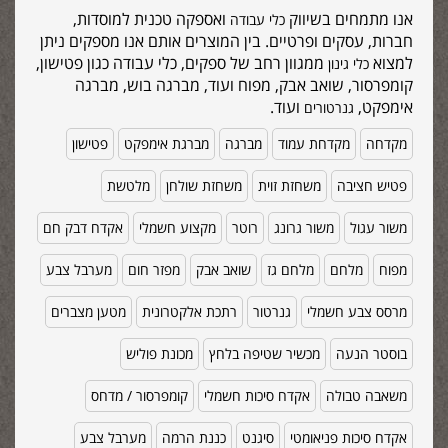
אנו מתמחים בשיווק
ואספקה טכנית למוסדות,
כלי עבודה
חברות, עסקים ופרטיים. בין המוצרים אותם אנו מספקים ניתן
למצוא
ממגוון רחב של ספקים, כלי עבודה כגון פטישון,
כלי גינון
קומפרסור, שואב אבק, מפוח ועוד, מברגה בוש, מברגה
אימפקט,
ועוד.
גנרטורים
מקדחה
מקדחת עמוד
מברגה
מברגת אימפקט
פטישון
פטיש חציבה
משחזת זוית
משחזת שולחן
מלטשת
משור עגול
משור גרונג
רוטר
מקצוע חשמלי
אקדח דבק חם
מפוח
מלחם
מלחם גז
שואב אבק
מפזר חום
מערבל צבע
מרסס צבע חשמלי
גנרטור
רתכת אלקטרונית
מטען מצברים
בוסטר הנעה
מכשיר שטיפה בלחץ
מכונת פוליש
משאבה טבולה
אקדח סיכות חשמלי
קומפרסור / מדחס
אקדח סיכות פניאומטי
סיגנט
כננת הרמה
מערבל צבע