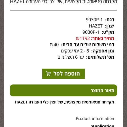
מקדחה פניאומטית מקצועית, של יצרן כלי העבודה HAZET
דגם:
9030P-1
יצרן:
HAZET
מק"ט:
9030P-1
מחיר באתר:
₪1192
דמי משלוח שליח עד הבית:
₪40
זמן אספקה:
8 - 2 ימי עסקים
מס' תשלומים:
עד 6 תשלומים
תאור המוצר
מקדחה פניאומטית מקצועית, של יצרן כלי העבודה HAZET
Product information
Application: