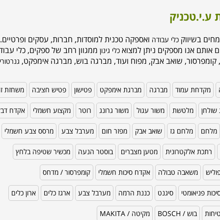
 ע.י.טכניק
מחים בשיווק
ואספקה טכנית למוסדות, חברות, עסקים ופרטיים. 
כלי עבודה
ם אותם אנו מספקים ניתן למצוא
ממגוון רחב של ספקים, כלי עבודה
כלי גינון
 קומפרסור, שואב אבק, מפוח ועוד, מברגה בוש, מברגה אימפקט,
גנרטורי
מקדחת עמוד
מברגה
מברגת אימפקט
פטישון
פטיש חציבה
משחזת זו
שולחן
מלטשת
משור עגול
משור גרונג
רוטר
מקצוע חשמלי
אקדח דב
מלחם
מלחם גז
שואב אבק
מפזר חום
מערבל צבע
מרסס צבע חשמלי
רתכת אלקטרונית
מטען מצברים
בוסטר הנעה
מכשיר שטיפה בלחץ
וליש
משאבה טבולה
אקדח סיכות חשמלי
קומפרסור / מדחס
כות פניאומטי
סיגנט
כננת הרמה
מערבל צבע
ארגז כלים
ארון כלים
טיחות
בוש / BOSCH
מקיטה / MAKITA