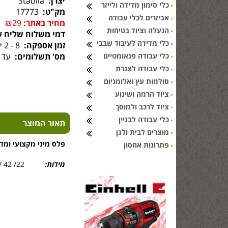
יצרן:
Stabila
כלי סימון מדידה ולייזר
מק"ט:
17773
אביזרים לכלי עבודה
מחיר באתר:
₪29
הנעלה וציוד בטיחות
דמי משלוח שליח ע
כלי מדידה לעיבוד שבבי
זמן אספקה:
8 - 2 ימי עסקים
כלי עבודה פנאומטיים
מס' תשלומים:
עד 6 תשלומים
כלי עבודה לצנרת
סולמות עץ ואלומניום
ציוד הרמה ושינוע
ציוד לרכב ולמוסך
כלי עבודה לבניין
תאור המוצר
מוצרים לבית ולגן
פלס מיני מקצועי ומדוי
פתרונות אחסון
מידות:
22/ 42 /72מ''מ