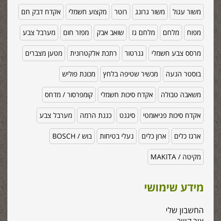
משור עגול
משור גרונג
רוטר
מקצוע חשמלי
אקדח דבק חם
מפוח
מלחם
מלחם גז
שואב אבק
מפזר חום
מערבל צבע
מרסס צבע חשמלי
גנרטור
רתכת אלקטרונית
מטען מצברים
בוסטר הנעה
מכשיר שטיפה בלחץ
מכונת פוליש
משאבה טבולה
אקדח סיכות חשמלי
קומפרסור / מדחס
אקדח סיכות פניאומטי
סיגנט
כננת הרמה
מערבל צבע
ארגז כלים
ארון כלים
נעלי בטיחות
בוש / BOSCH
מקיטה / MAKITA
מידע שימושי
החשבון שלי
צור קשר