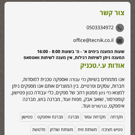
צור קשר
0503334972
office@tecnik.co.il
שעות המענה בימים א' - ה' בשעות 8:00 - 16:00
המענה ניתן לשיחות רגילות, אין מענה לשיחות וואטסאפ
אודות ע.י.טכניק
אנו מתמחים בשיווק
ואספקה טכנית למוסדות,
כלי עבודה
חברות, עסקים ופרטיים. בין המוצרים אותם אנו מספקים ניתן
למצוא
ממגוון רחב של ספקים, כלי עבודה כגון פטישון,
כלי גינון
קומפרסור, שואב אבק, מפוח ועוד, מברגה בוש, מברגה
אימפקט,
ועוד.
גנרטורים
מקדחה
מקדחת עמוד
מברגה
מברגת אימפקט
פטישון
פטיש חציבה
משחזת זוית
משחזת שולחן
מלטשת