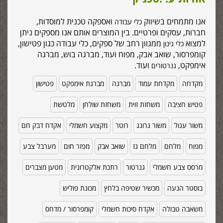
אנו מתמחים בשיווק
ואספקה טכנית למוסדות,
כלי עבודה
חברות, עסקים ופרטיים. בין המוצרים אותם אנו מספקים ניתן
למצוא
ממגוון רחב של ספקים, כלי עבודה כגון פטישון,
כלי גינון
קומפרסור, שואב אבק, מפוח ועוד, מברגה בוש, מברגה
אימפקט,
ועוד.
גנרטורים
מקדחה
מקדחת עמוד
מברגה
מברגת אימפקט
פטישון
פטיש חציבה
משחזת זוית
משחזת שולחן
מלטשת
משור עגול
משור גרונג
רוטר
מקצוע חשמלי
אקדח דבק חם
מפוח
מלחם
מלחם גז
שואב אבק
מפזר חום
מערבל צבע
מרסס צבע חשמלי
גנרטור
רתכת אלקטרונית
מטען מצברים
בוסטר הנעה
מכשיר שטיפה בלחץ
מכונת פוליש
משאבה טבולה
אקדח סיכות חשמלי
קומפרסור / מדחס