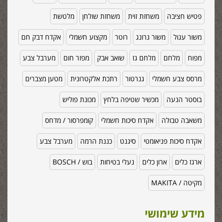
פטיש חציבה
משחזת זוית
משחזת שולחן
מלטשת
משור עגול
משור גרונג
רוטר
מקצוע חשמלי
אקדח דבק חם
מפוח
מלחם
מלחם גז
שואב אבק
מפזר חום
מערבל צבע
מרסס צבע חשמלי
גנרטור
רתכת אלקטרונית
מטען מצברים
בוסטר הנעה
מכשיר שטיפה בלחץ
מכונת פוליש
משאבה טבולה
אקדח סיכות חשמלי
קומפרסור / מדחס
אקדח סיכות פניאומטי
סיגנט
כננת הרמה
מערבל צבע
ארגז כלים
ארון כלים
נעלי בטיחות
בוש / BOSCH
מקיטה / MAKITA
מידע שימושי