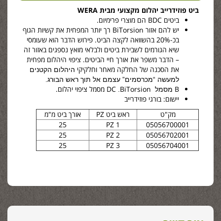
ביט פוזידרייב יהלום מקצועי מבית WERA
ביטים BDC הם מוצרי פרימיום.
יש להם אזור
BiTorsion
רך יותר המפחית את קשיות הגוף
בכ-20% בהשוואה לקצה הביט. פירוש הדבר הוא שעומסי
שיא הגורמים לשבירת ביטים ולבלאי מואץ נספגים באזור זה
– הדבר משפר את אורך חיי הביטים. ציפוי היהלום מפחית
את הסכנה של החלקה מאחר וחלקיקי
היהלום הקטנים
למעשה “מכרסמים” עצמם אל תוך ראש הבורג.
B
BiTorsion
DC
מסמל ציפוי יהלום.
מסמל
.
יישום: בורגי
פוזידרייב
מק"ט
ראש ביט
PZ
אורך ביט
מ"מ
25
PZ 1
05056700001
25
PZ 2
05056702001
25
PZ 3
05056704001