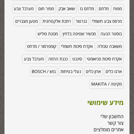
מפוח
מלחם
מלחם גז
שואב אבק
מפזר חום
מערבל צבע
מרסס צבע חשמלי
גנרטור
רתכת אלקטרונית
מטען מצברים
בוסטר הנעה
מכשיר שטיפה בלחץ
מכונת פוליש
משאבה טבולה
אקדח סיכות חשמלי
קומפרסור / מדחס
אקדח סיכות פניאומטי
סיגנט
כננת הרמה
מערבל צבע
ארגז כלים
ארון כלים
נעלי בטיחות
בוש / BOSCH
מקיטה / MAKITA
מידע שימושי
החשבון שלי
צור קשר
אתרים מומלצים