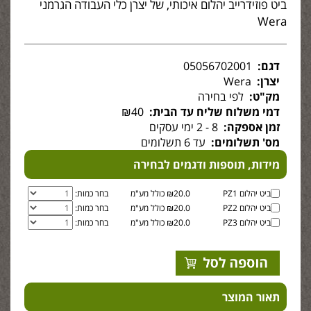
ביט פוזידרייב יהלום איכותי, של יצרן כלי העבודה הגרמני
Wera
דגם:
05056702001
יצרן:
Wera
מק"ט:
לפי בחירה
דמי משלוח שליח עד הבית:
₪40
זמן אספקה:
8 - 2 ימי עסקים
מס' תשלומים:
עד 6 תשלומים
מידות, תוספות ודגמים לבחירה
ביט יהלום PZ1
₪20.0 כולל מע"מ
בחר כמות:
ביט יהלום PZ2
₪20.0 כולל מע"מ
בחר כמות:
ביט יהלום PZ3
₪20.0 כולל מע"מ
בחר כמות:
תאור המוצר