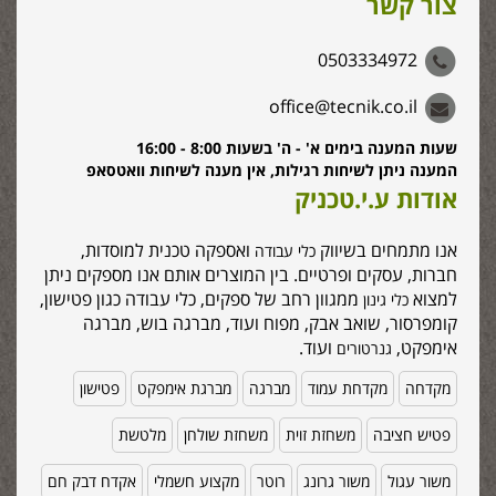
צור קשר
0503334972
office@tecnik.co.il
שעות המענה בימים א' - ה' בשעות 8:00 - 16:00
המענה ניתן לשיחות רגילות, אין מענה לשיחות וואטסאפ
אודות ע.י.טכניק
אנו מתמחים בשיווק
ואספקה טכנית למוסדות,
כלי עבודה
חברות, עסקים ופרטיים. בין המוצרים אותם אנו מספקים ניתן
למצוא
ממגוון רחב של ספקים, כלי עבודה כגון פטישון,
כלי גינון
קומפרסור, שואב אבק, מפוח ועוד, מברגה בוש, מברגה
אימפקט,
ועוד.
גנרטורים
מקדחה
מקדחת עמוד
מברגה
מברגת אימפקט
פטישון
פטיש חציבה
משחזת זוית
משחזת שולחן
מלטשת
משור עגול
משור גרונג
רוטר
מקצוע חשמלי
אקדח דבק חם