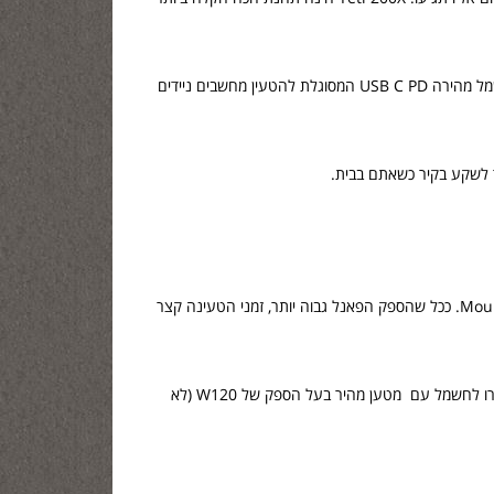
תחנת הכוח YETI200X מצוידת בטכנולוגיית הטעינה העדכנית ביותר שניתן למצוא, כולל יציאת אספקת חשמל מהירה USB C PD המסוגלת להטעין מחשבים ניידים
ה- YETI200X נטען מהשמש על ידי חיבור פאנל סולארי תואם, Foldable Nomads או Mountable Boulder. ככל שהספק הפאנל גבוה יותר, זמני הטעינה קצר
חברו את ה- YETI200X לקיר. נטען טעינה מלאה תוך ארבע שעות באמצעות ספק כוח 60W הכלול, או חברו לחשמל עם מטען מהיר בעל הספק של W120 (לא