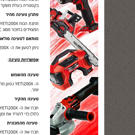
בקטגוריה בעלת משקל נמוך של .2
פתרון טעינה מהיר
המצוידים בחיבור מסוג USB-C, טאבלטים, מצלמות וטלפונים במהירות מירבית.
מותאם לטעינה סולאר
ניתן לטעון את ה- YETI200X מהשמש עם הפאנלים הסולאריים הניידים שלנו בשטח, ולהשאיר אותו מחובר לשקע בקיר כשאתם בבית.
אפשרויות טעינה
:
טעינה מהשמש
יותר.
טעינה מהקיר
כלול) כדי להוריד את זמ
טעינה מהמכונית
חברו את ה- YETI200X לשקע V12 של רכבכם באמצעות כבל הטעינה לרכב