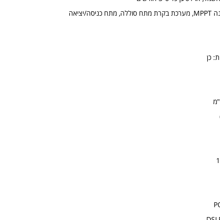
ה/יציאה
: כן