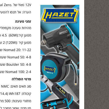
Yeti 12V של .Goal Zero
הערה: אל תנסו להטעין את ה- Yeti שלכם ממקור V12 באמצעות כבל אחר . פעולה ז
זמני טעינה
מהירות טעינה מקסימלי: 2 שעו
מטען קיר:(60W) 4.5 שעות
מטען קיר :(120W) 2 שעות
Nomad 20: 11-22 שעות
Nomad 50: 4-8 שעות
Boulder 50: 4-8 שעות
Nomad 100: 2-4 שעות
פרטי הסוללה
סוג תאים תאים: NMC ליתיום
קיבולת: Wh187 (V14.4, עד Ah13)
מחזורי טעינות: 500 מחזורים עד 80% (קצב פריקה: 1C, טעינה / פריקה מלאה, טמפרטורה 25°C)
חיי מדף: שמור מחובר לחשמל, 