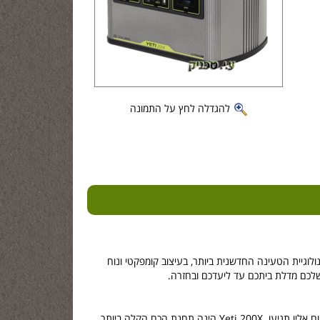
להגדלה לחץ על התמונה
 Yeti 200X החדש בעל קיבולת גדולה של 187 וואט / שעות וטכנולוגיית הטעינה החדשנית ביותר, בעיצוב קומפקטי ונוח
שלכם מדלת ביתכם עד ליעדכם ובחזרה.
תחנת הכוח YETI200X מספקת חשמל זמין שעליו תוכלו לסמוך, בעיצוב נוח במיוחד המיועד לשימוש בכל מקום אליו תגיעו. Yeti 200X הינה תחנת הכח הקלה ביותר