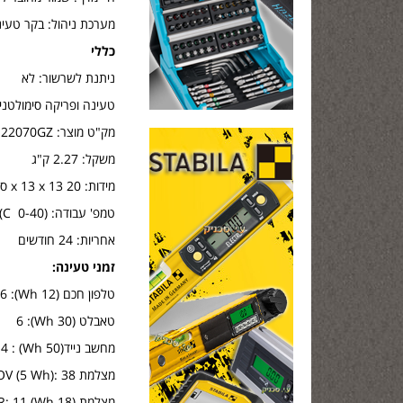
מערכת ניהול: בקר טעינה MPPT, מערכת בקרת מתח סוללה, מתח כניס
כללי
ניתנת לשרשור: לא
טעינה ופריקה סימולטנית
מק"ט מוצר: 22070GZ
משקל: 2.27 ק"ג
מידות: x 13 x 13 20 ס"מ
טמפ' עבודה: (0-40 C)
אחריות: 24 חודשים
זמני טעינה:
טלפון חכם (12 Wh): 16
טאבלט (30 Wh): 6
מחשב נייד(50 Wh) : 4
מצלמת POV (5 Wh): 38
מצלמת (18 Wh) DSLR: 11