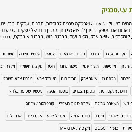
 ע.י.טכניק
מחים בשיווק
ואספקה טכנית למוסדות, חברות, עסקים ופרטיים. 
כלי עבודה
ם אותם אנו מספקים ניתן למצוא
ממגוון רחב של ספקים, כלי עבודה
כלי גינון
 קומפרסור, שואב אבק, מפוח ועוד, מברגה בוש, מברגה אימפקט,
גנרטורי
מקדחת עמוד
מברגה
מברגת אימפקט
פטישון
פטיש חציבה
משחזת זו
שולחן
מלטשת
משור עגול
משור גרונג
רוטר
מקצוע חשמלי
אקדח דב
מלחם
מלחם גז
שואב אבק
מפזר חום
מערבל צבע
מרסס צבע חשמלי
רתכת אלקטרונית
מטען מצברים
בוסטר הנעה
מכשיר שטיפה בלחץ
וליש
משאבה טבולה
אקדח סיכות חשמלי
קומפרסור / מדחס
כות פניאומטי
סיגנט
כננת הרמה
מערבל צבע
ארגז כלים
ארון כלים
טיחות
בוש / BOSCH
מקיטה / MAKITA