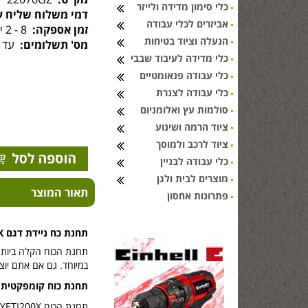
כלי סימון מדידה ולייזר
דמי משלוח שליח ע
אביזרים לכלי עבודה
זמן אספקה:
8 - 2 ימי עסקים
הנעלה וציוד בטיחות
מס' תשלומים:
עד 6 תשלומים
כלי מדידה לעיבוד שבבי
כלי עבודה פנאומטיים
כלי עבודה לצנרת
סולמות עץ ואלומניום
ציוד הרמה ושינוע
ציוד לרכב ולמוסך
כלי עבודה לבניין
מוצרים לבית ולגן
תאור המוצר
פתרונות אחסון
תחנת כח ניידת
דגם
X
במיוחד. גם אם אתם יוצ
תחנת כוח קומפקטית 