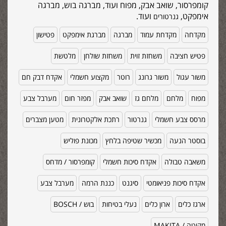
קומפרסור, שואב אבק, מפוח ועוד, מברגה בוש, מברגה
אימפקט,
ועוד.
גנרטורים
מקדחה
מקדחת עמוד
מברגה
מברגת אימפקט
פטישון
פטיש חציבה
משחזת זוית
משחזת שולחן
מלטשת
משור עגול
משור גרונג
רוטר
מקצוע חשמלי
אקדח דבק חם
מפוח
מלחם
מלחם גז
שואב אבק
מפזר חום
מערבל צבע
מרסס צבע חשמלי
גנרטור
רתכת אלקטרונית
מטען מצברים
בוסטר הנעה
מכשיר שטיפה בלחץ
מכונת פוליש
משאבה טבולה
אקדח סיכות חשמלי
קומפרסור / מדחס
אקדח סיכות פניאומטי
סיגנט
כננת הרמה
מערבל צבע
ארגז כלים
ארון כלים
נעלי בטיחות
בוש / BOSCH
מקיטה / MAKITA