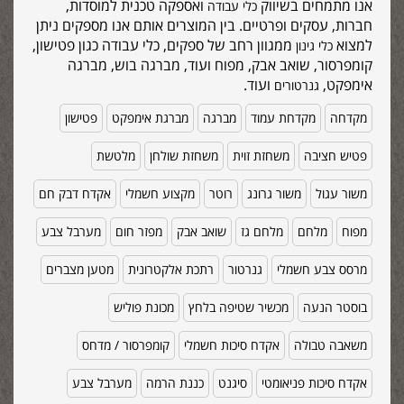
אנו מתמחים בשיווק
ואספקה טכנית למוסדות,
כלי עבודה
חברות, עסקים ופרטיים. בין המוצרים אותם אנו מספקים ניתן
למצוא
ממגוון רחב של ספקים, כלי עבודה כגון פטישון,
כלי גינון
קומפרסור, שואב אבק, מפוח ועוד, מברגה בוש, מברגה
אימפקט,
ועוד.
גנרטורים
מקדחה
מקדחת עמוד
מברגה
מברגת אימפקט
פטישון
פטיש חציבה
משחזת זוית
משחזת שולחן
מלטשת
משור עגול
משור גרונג
רוטר
מקצוע חשמלי
אקדח דבק חם
מפוח
מלחם
מלחם גז
שואב אבק
מפזר חום
מערבל צבע
מרסס צבע חשמלי
גנרטור
רתכת אלקטרונית
מטען מצברים
בוסטר הנעה
מכשיר שטיפה בלחץ
מכונת פוליש
משאבה טבולה
אקדח סיכות חשמלי
קומפרסור / מדחס
אקדח סיכות פניאומטי
סיגנט
כננת הרמה
מערבל צבע