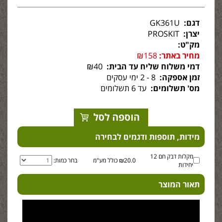
דגם:
GK361U
יצרן:
PROSKIT
מק"ט:
מחיר באתר:
₪158
דמי משלוח שליח עד הבית:
₪40
זמן אספקה:
8 - 2 ימי עסקים
מס' תשלומים:
עד 6 תשלומים
מידות, תוספות ודגמים לבחירה
מקלות דבק חם 12
₪20.0 כולל מע"מ
בחר כמות:
יחידות
תאור המוצר