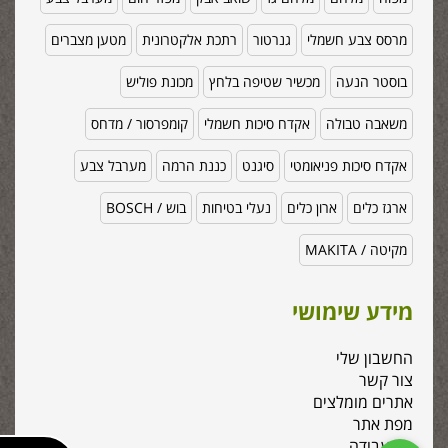
מרסס צבע חשמלי
גנרטור
רתכת אלקטרונית
מטען מצברים
בוסטר הנעה
מכשיר שטיפה בלחץ
מכונת פוליש
משאבה טבולה
אקדח סיכות חשמלי
קומפרסור / מדחס
אקדח סיכות פניאומטי
סיגנט
כננת הרמה
מערבל צבע
ארגז כלים
ארון כלים
נעלי בטיחות
בוש / BOSCH
מקיטה / MAKITA
מידע שימושי
החשבון שלי
צור קשר
אתרים מומלצים
מפת אתר
כלי עבודה