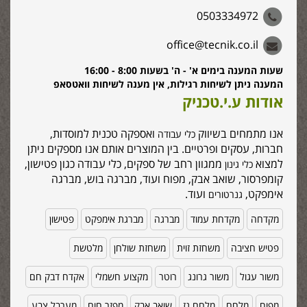
0503334972
office@tecnik.co.il
שעות המענה בימים א' - ה' בשעות 8:00 - 16:00
המענה ניתן לשיחות רגילות, אין מענה לשיחות וואטסאפ
אודות ע.י.טכניק
אנו מתמחים בשיווק
ואספקה טכנית למוסדות,
כלי עבודה
חברות, עסקים ופרטיים. בין המוצרים אותם אנו מספקים ניתן
למצוא
ממגוון רחב של ספקים, כלי עבודה כגון פטישון,
כלי גינון
קומפרסור, שואב אבק, מפוח ועוד, מברגה בוש, מברגה
אימפקט,
ועוד.
גנרטורים
מקדחה
מקדחת עמוד
מברגה
מברגת אימפקט
פטישון
פטיש חציבה
משחזת זוית
משחזת שולחן
מלטשת
משור עגול
משור גרונג
רוטר
מקצוע חשמלי
אקדח דבק חם
מפוח
מלחם
מלחם גז
שואב אבק
מפזר חום
מערבל צבע