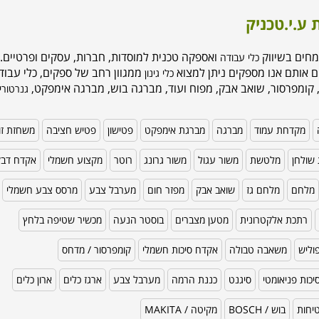
 ע.י.טכניק
מחים בשיווק
ואספקה טכנית למוסדות, חברות, עסקים ופרטיים. 
כלי עבודה
ם אותם אנו מספקים ניתן למצוא
ממגוון רחב של ספקים, כלי עבודה
כלי גינון
 קומפרסור, שואב אבק, מפוח ועוד, מברגה בוש, מברגה אימפקט,
גנרטורי
מקדחת עמוד
מברגה
מברגת אימפקט
פטישון
פטיש חציבה
משחזת זו
שולחן
מלטשת
משור עגול
משור גרונג
רוטר
מקצוע חשמלי
אקדח דב
מלחם
מלחם גז
שואב אבק
מפזר חום
מערבל צבע
מרסס צבע חשמלי
רתכת אלקטרונית
מטען מצברים
בוסטר הנעה
מכשיר שטיפה בלחץ
וליש
משאבה טבולה
אקדח סיכות חשמלי
קומפרסור / מדחס
כות פניאומטי
סיגנט
כננת הרמה
מערבל צבע
ארגז כלים
ארון כלים
טיחות
בוש / BOSCH
מקיטה / MAKITA