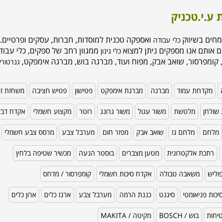
 ע.י.טכניק
מחים בשיווק
ואספקה טכנית למוסדות, חברות, עסקים ופרטיים. 
כלי עבודה
ם אותם אנו מספקים ניתן למצוא
ממגוון רחב של ספקים, כלי עבודה
כלי גינון
 קומפרסור, שואב אבק, מפוח ועוד, מברגה בוש, מברגה אימפקט,
גנרטורי
מקדחת עמוד
מברגה
מברגת אימפקט
פטישון
פטיש חציבה
משחזת זו
שולחן
מלטשת
משור עגול
משור גרונג
רוטר
מקצוע חשמלי
אקדח דב
מלחם
מלחם גז
שואב אבק
מפזר חום
מערבל צבע
מרסס צבע חשמלי
רתכת אלקטרונית
מטען מצברים
בוסטר הנעה
מכשיר שטיפה בלחץ
וליש
משאבה טבולה
אקדח סיכות חשמלי
קומפרסור / מדחס
כות פניאומטי
סיגנט
כננת הרמה
מערבל צבע
ארגז כלים
ארון כלים
טיחות
בוש / BOSCH
מקיטה / MAKITA