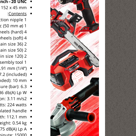
nch – 20 UNC
x 152 x 45 mm
:
Contents
1 basic unit including air connection nipple
1 Roloc® System bristle grinding disc (50 mm ⌀)
4 violet strip wheels (hard)
4 black strip wheels (soft)
2 violet high-performance disc bristle grinders (grain size 36)
2 green high-performance disc bristle grinders (grain size 50)
2 white high-performance disc bristle grinders (grain size 120)
1 assembly tool
2.91 mm (1/4″)
.2 (included)
nded): 10 mm
ure (bar): 6.3
86 db(A) Lp W
ion: 3.11 m/s2
ts: 224 watts
ulated handle
gth: 112.1 mm
eight: 0.54 kg
75 dB(A) Lp A
minute: 15000