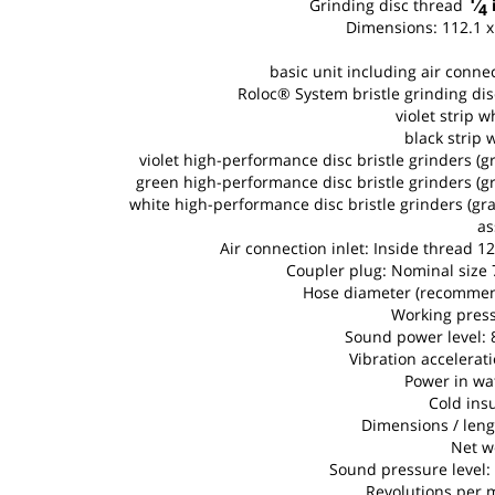
Grinding disc thread
⁄
i
4
Dimensions: 112.1 
Air connection inlet: Inside thread 1
Coupler plug: Nominal size 7
Hose diameter (recomme
Working press
Sound power level: 
Vibration accelerat
Power in wat
Cold ins
Dimensions / len
Net w
Sound pressure level: 
Revolutions per 