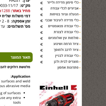
יצרן:
HAZET
כלי סימון מדידה ולייזר
מק"ט:
9033-11/17
אביזרים לכלי עבודה
מחיר באתר:
₪1288
הנעלה וציוד בטיחות
דמי משלוח שליח ע
כלי מדידה לעיבוד שבבי
זמן אספקה:
8 - 2 ימי עסקים
כלי עבודה פנאומטיים
מס' תשלומים:
עד 6 תשלומים
כלי עבודה לצנרת
סולמות עץ ואלומניום
ציוד הרמה ושינוע
ציוד לרכב ולמוסך
כלי עבודה לבניין
תאור המוצר
מוצרים לבית ולגן
מלטשת רולוקים להברשה ו
פתרונות אחסון
Application:
l surfaces and weld
ous abrasive media
ng of surfaces
use any extra
tools