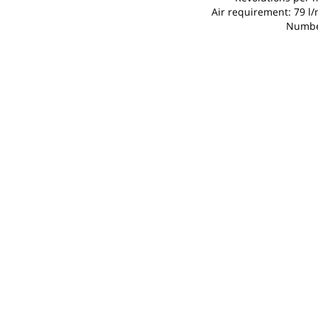
Air requirement: 79 l/m
Number