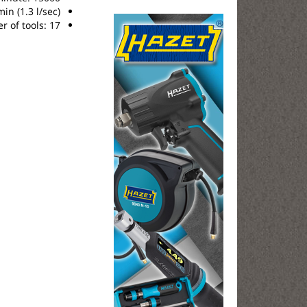
in (1.3 l/sec)
 of tools: 17